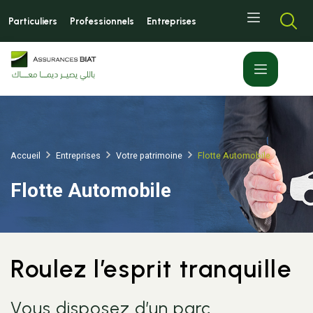
Aller
Top
au
Particuliers
Professionnels
Entreprises
left
contenu
menu
principal
Accueil
Entreprises
Votre patrimoine
Flotte Automobile
Flotte Automobile
Roulez l’esprit tranquille
Vous disposez d’un parc