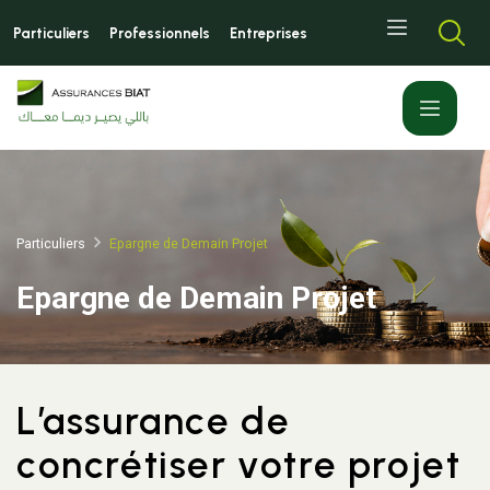
Aller
Top
au
Particuliers
Professionnels
Entreprises
left
contenu
menu
principal
Particuliers
Epargne de Demain Projet
Epargne de Demain Projet
L’assurance de
concrétiser votre projet