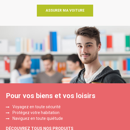
ASSURER MA VOITURE
Pour vos biens et vos loisirs
Voyagez en toute sécurité
Protégez votre habitation
Naviguez en toute quiétude
DÉCOUVREZ TOUS NOS PRODUITS