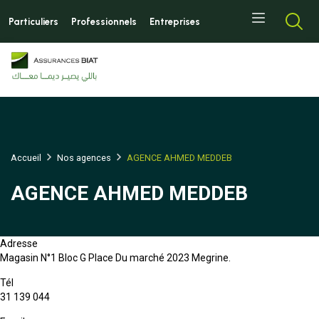
Aller
Top
au
Particuliers
Professionnels
Entreprises
left
contenu
menu
principal
Accueil
Nos agences
AGENCE AHMED MEDDEB
AGENCE AHMED MEDDEB
Adresse
Magasin N°1 Bloc G Place Du marché 2023 Megrine.
Tél
31 139 044